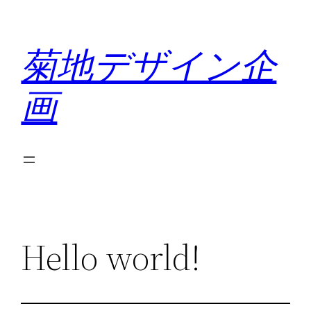
内
容
菊地デザイン企
を
ス
画
キ
ッ
プ
Hello world!